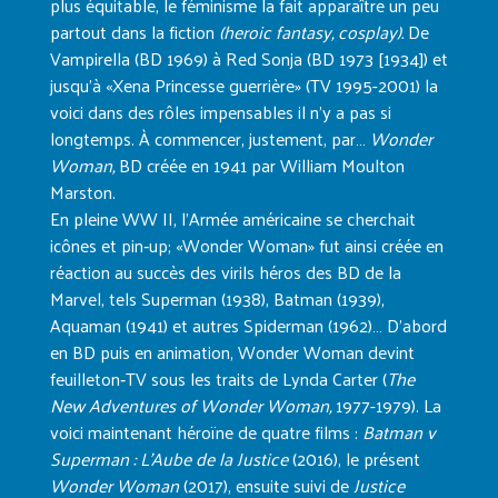
plus équitable, le féminisme la fait apparaître un peu
partout dans la fiction
(heroic fantasy, cosplay).
De
Vampirella (BD 1969) à Red Sonja (BD 1973 [1934]) et
jusqu’à «Xena Princesse guerrière» (TV 1995-2001) la
voici dans des rôles impensables il n’y a pas si
longtemps. À commencer, justement, par…
Wonder
Woman,
BD créée en 1941 par William Moulton
Marston.
En pleine WW II, l’Armée américaine se cherchait
icônes et pin‑up; «Wonder Woman» fut ainsi créée en
réaction au succès des virils héros des BD de la
Marvel, tels Superman (1938), Batman (1939),
Aquaman (1941) et autres Spiderman (1962)… D’abord
en BD puis en animation, Wonder Woman devint
feuilleton‑TV sous les traits de Lynda Carter (
The
New Adventures of Wonder Woman,
1977-1979). La
voici maintenant héroïne de quatre films :
Batman v
Superman : L’Aube de la Justice
(2016), le présent
Wonder Woman
(2017), ensuite suivi de
Justice