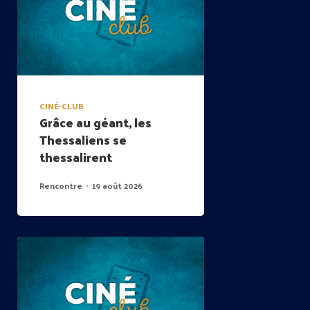
CINÉ-CLUB
Grâce au géant, les
Thessaliens se
thessalirent
Rencontre
19 août 2026
•