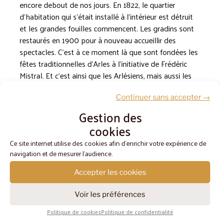
encore debout de nos jours. En 1822, le quartier
d’habitation qui s’était installé à l’intérieur est détruit
et les grandes fouilles commencent. Les gradins sont
restaurés en 1900 pour à nouveau accueillir des
spectacles. C’est à ce moment là que sont fondées les
fêtes traditionnelles d’Arles à l’initiative de Frédéric
Mistral. Et c’est ainsi que les Arlésiens, mais aussi les
visiteurs enchantés, ont progressivement renoué avec
un édifice qui n’avait été construit que pour eux. Des
Continuer sans accepter →
rendez-vous incontournables ont désormais lieu
Gestion des
chaque année dans le théâtre antique d’Arles (les
cookies
Rencontres Photo
,
Les Suds
, les
Escales du Cargo
, les
Ce site internet utilise des cookies afin d'enrichir votre expérience de
fêtes du costume, etc.), dont bien évidemment le
navigation et de mesurer l'audience.
Festival du Film Peplum.
Accepter les cookies
Voir les préférences
Dates clés
Politique de cookies
Politique de confidentialité