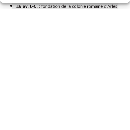
46 av. J.-C. :
fondation de la colonie romaine d’Arles
12 av. J.-C. :
inauguration du théâtre
353 :
grande représentation de l’empereur
Constance II
e
V
siècle :
fortification du théâtre
e
XVII
siècle :
redécouverte du théâtre
1822 :
début des grandes fouilles du théâtre
1840 :
classement aux Monuments Historiques
1900 :
grande restauration des gradins
1904 :
fête de Frédéric Mistral
1981 :
classement au Patrimoine Mondial
1987 :
fondation du Festival du Film Peplum
2005 :
grande campagne de restauration
Chiffres clés
Gradins antiques de
102 mètres
de diamètre
33 rangs
dans l’Antiquité