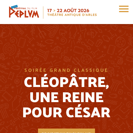
Aller
au
contenu
principal
SOIRÉE GRAND CLASSIQUE
CLÉOPÂTRE,
UNE REINE
POUR CÉSAR