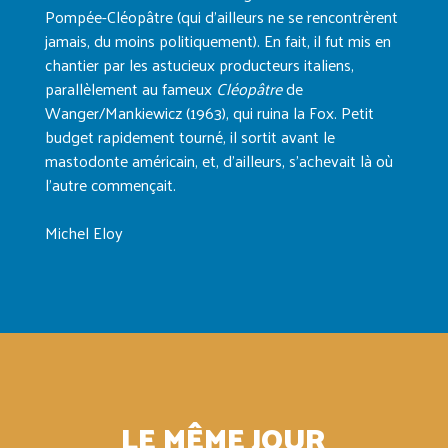
Pompée-Cléopâtre (qui d’ailleurs ne se rencontrèrent
jamais, du moins politiquement). En fait, il fut mis en
chantier par les astucieux producteurs italiens,
parallèlement au fameux
Cléopâtre
de
Wanger/Mankiewicz (1963), qui ruina la Fox. Petit
budget rapidement tourné, il sortit avant le
mastodonte américain, et, d’ailleurs, s’achevait là où
l’autre commençait.
Michel Eloy
LE MÊME JOUR