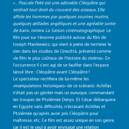
«…
Pascale Petit est une adorable Cléopâtre qui
sortirait tout droit du couvent des oiseaux. Elle
affole les hommes par quelques sourires mutins,
quelques œillades angéliques et une agréable sortie
de bain
», notera
La Saison cinématographique
. Le
film joue sur l’énorme publicité autour du film de
Joseph Mankiewicz, qui vient à peine de terminer le
sien dans les studios de Cinecittà, présenté comme
«le film le plus coûteux de l’histoire du cinéma». En
l’occurrence il s’est agi de se faufiler dans l’espace
laissé libre : Cléopâtre avant Cléopâtre !
Le spectateur rectifiera de lui-même les
«manipulations historiques» de ce scénario. Achillas
n’était pas un géolier mais un eunuque, commandant
les troupes de Ptolémée Denys. Et César débarquera
en Egypte sans difficultés, n’écrasant Achillas et
Ptolémée qu’après avoir pris Cléopâtre pour
maîtresse, etc. Ce film est assez unique en son genre,
car il est le seul à avoir envisagé une relation