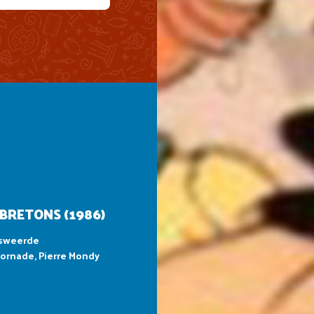
 BRETONS (1986)
msweerde
Tornade, Pierre Mondy