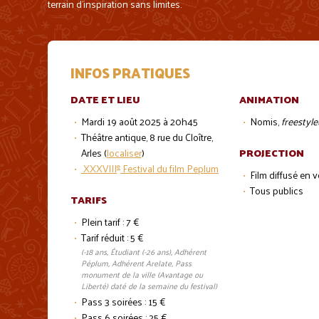
terrain d’inspiration sans limites.
INFOS PRATIQUES
DATE ET LIEU
ANIMATION
Mardi 19 août 2025 à 20h45
Nomis,
freestyle
Théâtre antique, 8 rue du Cloître,
PROJECTION
Arles (
localiser
)
e
XXXVIII
Festival du film Peplum
Film diffusé en 
Tous publics
TARIFS
Plein tarif : 7 €
Tarif réduit : 5 €
(-18 ans, Étudiant (-26 ans), Adhérent
Péplum, Adhérent Arelate, Pass
monument de la ville (Avantage ou
Liberté) daté de la semaine du festival)
Pass 3 soirées : 15 €
Pass 6 soirées : 25 €