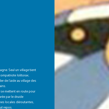
agne. Seul un village tient
ompatriote Jolitorax,
r de l’aide au village des
ains.
 se mettent en route pour
rée par le druide
umes locales déroutantes,
ut repos.