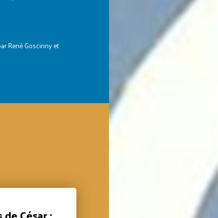
par René Goscinny et
s de César :