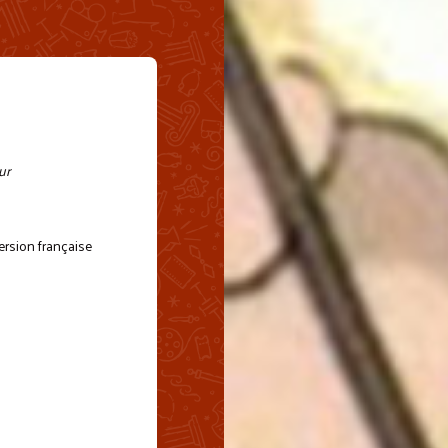
ur
version française