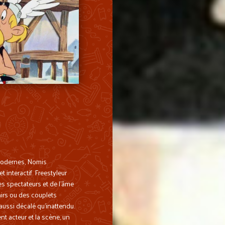
 modernes, Nomis
interactif. Freestyleur
es spectateurs et de l’âme
lairs ou des couplets
 aussi décalé qu’inattendu.
nt acteur et la scène, un