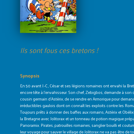
Ils sont fous ces bretons !
Synopsis
En 50 avant J.-C., César et ses légions romaines ont envahi la Bret
encore tête à l’envahisseur. Son chef, Zebigbos, demande à son c
cousin germain d’Astérix, de se rendre en Armorique pour demande
irréductibles gaulois dont on connaît les exploits contre les Rom
Toujours prêts à donner des baffes aux romains, Astérix et Obélix
la Bretagne avec Jolitorax et un tonneau de potion magique prépa
Panoramix. Pirates, patrouilles romaines, sanglier bouilli et cout
leur voyage pour sauver le village de Jolitorax ne va pas être de to