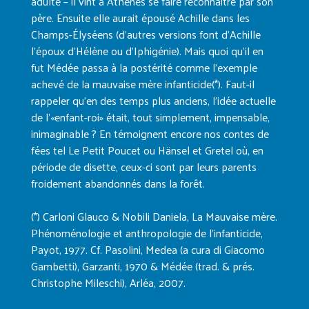
adulte – il vint à Athènes se faire reconnaître par son
père. Ensuite elle aurait épousé Achille dans les
Champs-Élyséens (d’autres versions font d’Achille
l’époux d’Hélène ou d’Iphigénie). Mais quoi qu’il en
fut Médée passa à la postérité comme l’exemple
achevé de la mauvaise mère infanticide(*). Faut-il
rappeler qu’en des temps plus anciens, l’idée actuelle
de l’«enfant-roi» était, tout simplement, impensable,
inimaginable ? En témoignent encore nos contes de
fées tel Le Petit Poucet ou Hänsel et Gretel où, en
période de disette, ceux-ci sont par leurs parents
froidement abandonnés dans la forêt.
(*) Carloni Glauco & Nobili Daniela, La Mauvaise mère.
Phénoménologie et anthropologie de l’infanticide,
Payot, 1977. Cf. Pasolini, Medea (a cura di Giacomo
Gambetti), Garzanti, 1970 & Médée (trad. & prés.
Christophe Mileschi), Arléa, 2007.