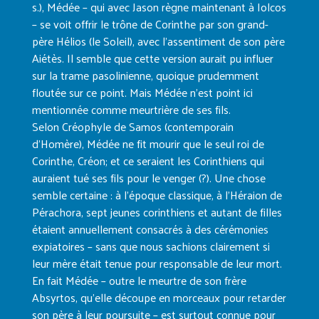
s.), Médée – qui avec Jason règne maintenant à Iolcos
– se voit offrir le trône de Corinthe par son grand-
père Hélios (le Soleil), avec l’assentiment de son père
Aiétès. Il semble que cette version aurait pu influer
sur la trame pasolinienne, quoique prudemment
floutée sur ce point. Mais Médée n’est point ici
mentionnée comme meurtrière de ses fils.
Selon Créophyle de Samos (contemporain
d’Homère), Médée ne fit mourir que le seul roi de
Corinthe, Créon; et ce seraient les Corinthiens qui
auraient tué ses fils pour le venger (?). Une chose
semble certaine : à l’époque classique, à l’Héraion de
Pérachora, sept jeunes corinthiens et autant de filles
étaient annuellement consacrés à des cérémonies
expiatoires – sans que nous sachions clairement si
leur mère était tenue pour responsable de leur mort.
En fait Médée – outre le meurtre de son frère
Absyrtos, qu’elle découpe en morceaux pour retarder
son père à leur poursuite – est surtout connue pour