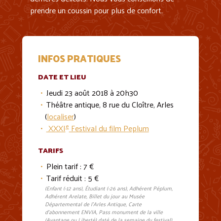
prendre un coussin pour plus de confort.
INFOS PRATIQUES
DATE ET LIEU
Jeudi 23 août 2018 à 20h30
Théâtre antique, 8 rue du Cloître, Arles
(
localiser
)
e
XXXI
Festival du film Peplum
TARIFS
Plein tarif : 7 €
Tarif réduit : 5 €
(Enfant (-12 ans), Étudiant (-26 ans), Adhérent Péplum,
Adhérent Arelate, Billet du jour au Musée
Départemental de l'Arles Antique, Carte
d'abonnement ENVIA, Pass monument de la ville
(Avantage ou Liberté) daté de la semaine du festival)