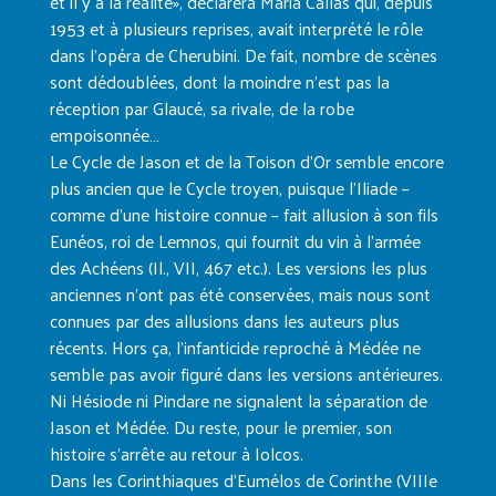
et il y a la réalité», déclarera Maria Callas qui, depuis
1953 et à plusieurs reprises, avait interprété le rôle
dans l’opéra de Cherubini. De fait, nombre de scènes
sont dédoublées, dont la moindre n’est pas la
réception par Glaucé, sa rivale, de la robe
empoisonnée…
Le Cycle de Jason et de la Toison d’Or semble encore
plus ancien que le Cycle troyen, puisque l’Iliade –
comme d’une histoire connue – fait allusion à son fils
Eunéos, roi de Lemnos, qui fournit du vin à l’armée
des Achéens (Il., VII, 467 etc.). Les versions les plus
anciennes n’ont pas été conservées, mais nous sont
connues par des allusions dans les auteurs plus
récents. Hors ça, l’infanticide reproché à Médée ne
semble pas avoir figuré dans les versions antérieures.
Ni Hésiode ni Pindare ne signalent la séparation de
Jason et Médée. Du reste, pour le premier, son
histoire s’arrête au retour à Iolcos.
Dans les Corinthiaques d’Eumélos de Corinthe (VIIIe