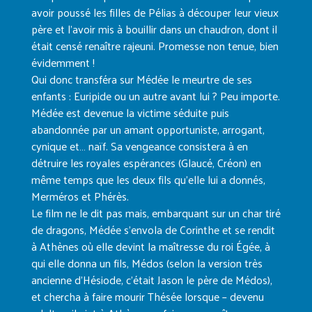
avoir poussé les filles de Pélias à découper leur vieux
père et l’avoir mis à bouillir dans un chaudron, dont il
était censé renaître rajeuni. Promesse non tenue, bien
évidemment !
Qui donc transféra sur Médée le meurtre de ses
enfants : Euripide ou un autre avant lui ? Peu importe.
Médée est devenue la victime séduite puis
abandonnée par un amant opportuniste, arrogant,
cynique et… naïf. Sa vengeance consistera à en
détruire les royales espérances (Glaucé, Créon) en
même temps que les deux fils qu’elle lui a donnés,
Merméros et Phérès.
Le film ne le dit pas mais, embarquant sur un char tiré
de dragons, Médée s’envola de Corinthe et se rendit
à Athènes où elle devint la maîtresse du roi Égée, à
qui elle donna un fils, Médos (selon la version très
ancienne d’Hésiode, c’était Jason le père de Médos),
et chercha à faire mourir Thésée lorsque – devenu