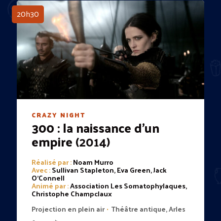
20h30
CRAZY NIGHT
300 : la naissance d'un
empire
(2014)
Réalisé par :
Noam Murro
Avec :
Sullivan Stapleton, Eva Green, Jack
O'Connell
Animé par :
Association Les Somatophylaques,
Christophe Champclaux
Projection en plein air
Théâtre antique, Arles
•