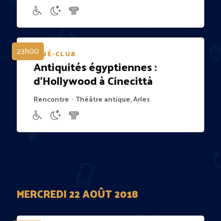
23h00
CINÉ-CLUB
Antiquités égyptiennes :
d’Hollywood à Cinecittà
Rencontre
Théâtre antique, Arles
•
MERCREDI 22 AOÛT 2018