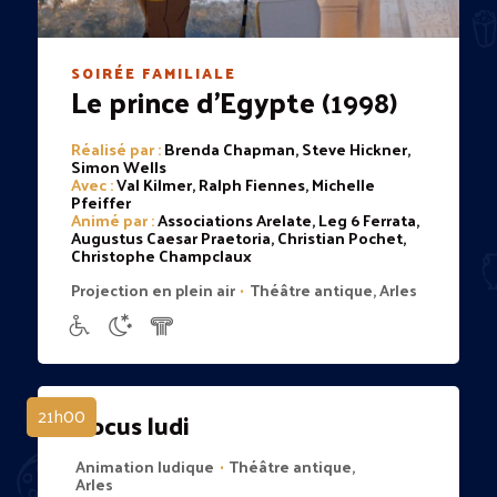
SOIRÉE FAMILIALE
Le prince d'Egypte
(1998)
Réalisé par :
Brenda Chapman, Steve Hickner,
Simon Wells
Avec :
Val Kilmer, Ralph Fiennes, Michelle
Pfeiffer
Animé par :
Associations Arelate, Leg 6 Ferrata,
Augustus Caesar Praetoria, Christian Pochet,
Christophe Champclaux
Projection en plein air
Théâtre antique, Arles
•
21h00
Locus ludi
Animation ludique
Théâtre antique,
•
Arles