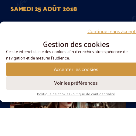
SAMEDI 25 AOÛT 2018
18h30
APÉRO-RENCONTRE
Continuer sans accep
La face cachée de la gladiature
Gestion des cookies
Ce site internet utilise des cookies afin d'enrichir votre expérience de
Rencontre
Théâtre antique, Arles
•
navigation et de mesurer l'audience.
Accepter les cookies
Voir les préférences
20h30
Politique de cookies
Politique de confidentialité