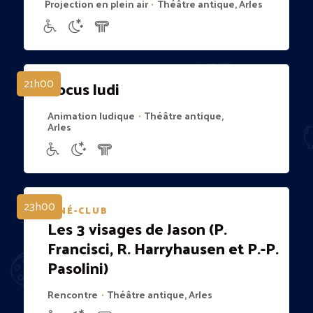
Projection en plein air
Théâtre antique, Arles
•
21h00
Locus ludi
Animation ludique
Théâtre antique,
•
Arles
23h00
CINÉ-CLUB
Les 3 visages de Jason (P.
Francisci, R. Harryhausen et P.-P.
Pasolini)
Rencontre
Théâtre antique, Arles
•