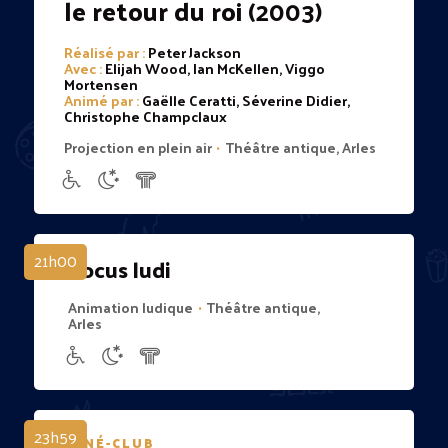
le retour du roi
(2003)
Réalisé par :
Peter Jackson
Avec :
Elijah Wood, Ian McKellen, Viggo
Mortensen
Animé par :
Gaëlle Ceratti, Séverine Didier,
Christophe Champclaux
Projection en plein air
Théâtre antique, Arles
•
21h00
Locus ludi
Animation ludique
Théâtre antique,
•
Arles
23h59
CINÉ-CLUB