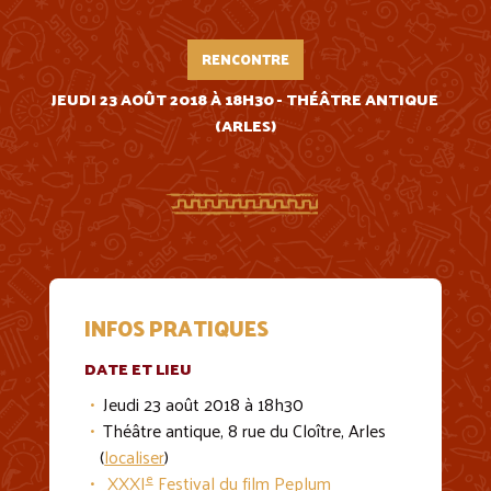
RENCONTRE
JEUDI 23 AOÛT 2018 À 18H30 - THÉÂTRE ANTIQUE
(ARLES)
INFOS PRATIQUES
DATE ET LIEU
Jeudi 23 août 2018 à 18h30
Théâtre antique, 8 rue du Cloître, Arles
(
localiser
)
e
XXXI
Festival du film Peplum