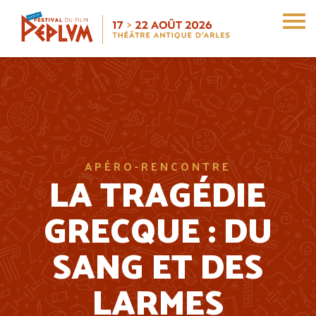
Aller
au
contenu
principal
APÉRO-RENCONTRE
LA TRAGÉDIE
GRECQUE : DU
SANG ET DES
LARMES