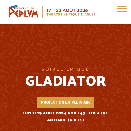
Aller
au
contenu
principal
SOIRÉE ÉPIQUE
GLADIATOR
PROJECTION EN PLEIN AIR
LUNDI 19 AOÛT 2024 À 20H45 - THÉÂTRE
ANTIQUE (ARLES)