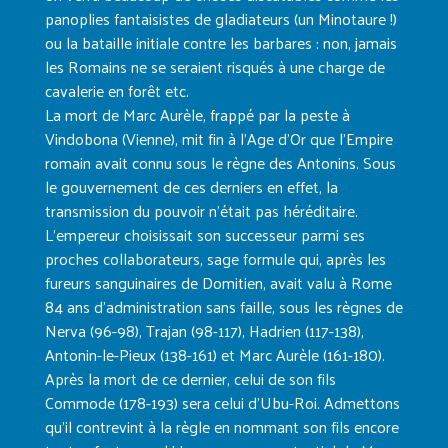
panoplies fantaisistes de gladiateurs (un Minotaure !)
ou la bataille initiale contre les barbares : non, jamais
les Romains ne se seraient risqués à une charge de
cavalerie en forêt etc.
La mort de Marc Aurèle, frappé par la peste à
Vindobona (Vienne), mit fin à l’Age d’Or que l’Empire
romain avait connu sous le règne des Antonins. Sous
le gouvernement de ces derniers en effet, la
transmission du pouvoir n’était pas héréditaire.
L’empereur choisissait son successeur parmi ses
proches collaborateurs, sage formule qui, après les
fureurs sanguinaires de Domitien, avait valu à Rome
84 ans d’administra­tion sans faille, sous les règnes de
Nerva (96-98), Trajan (98-117), Hadrien (117-138),
Antonin-le-Pieux (138-161) et Marc Aurèle (161-180).
Après la mort de ce dernier, celui de son fils
Commode (178-193) sera celui d’Ubu-Roi. Admettons
qu’il contrevint à la règle en nommant son fils encore