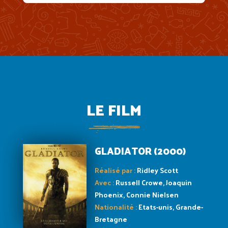
LE FILM
GLADIATOR (2000)
Réalisé par :
Ridley Scott
Avec :
Russell Crowe, Joaquin
Phoenix, Connie Nielsen
Nationalité :
Etats-unis, Grande-
Bretagne