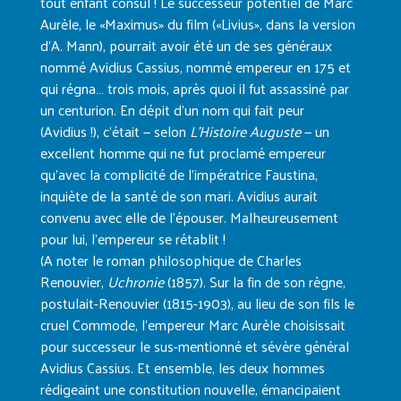
tout enfant consul ! Le successeur potentiel de Marc
Aurèle, le «Maximus» du film («Livius», dans la version
d’A. Mann), pourrait avoir été un de ses généraux
nommé Avidius Cassius, nommé empereur en 175 et
qui régna… trois mois, après quoi il fut assassiné par
un centurion. En dépit d’un nom qui fait peur
(Avidius !), c’était — selon
L’Histoire Auguste
— un
excellent homme qui ne fut proclamé empereur
qu’avec la complicité de l’impératrice Faustina,
inquiète de la santé de son mari. Avidius aurait
convenu avec elle de l’épouser. Malheureusement
pour lui, l’empereur se rétablit !
(A noter le roman philosophique de Charles
Renouvier,
Uchronie
(1857). Sur la fin de son règne,
postulait-Renouvier (1815-1903), au lieu de son fils le
cruel Commode, l’empereur Marc Aurèle choisissait
pour successeur le sus-mentionné et sévère général
Avidius Cassius. Et ensemble, les deux hommes
rédigeaint une constitution nouvelle, émancipaient