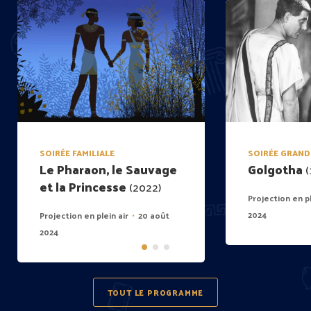
SOIRÉE FAMILIALE
SOIRÉE GRAND
Le Pharaon, le Sauvage
Golgotha
(
et la Princesse
(2022)
Projection en pl
2024
Projection en plein air
20 août
•
2024
TOUT LE PROGRAMME