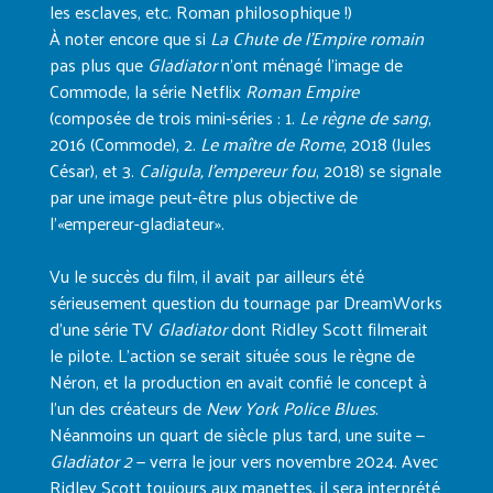
les esclaves, etc. Roman philosophique !)
À noter encore que si
La Chute de l’Empire romain
pas plus que
Gladiator
n’ont ménagé l’image de
Commode, la série Netflix
Roman Empire
(composée de trois mini‑séries : 1.
Le règne de sang
,
2016 (Commode), 2.
Le maître de Rome
, 2018 (Jules
César), et 3.
Caligula, l’empereur fou
, 2018) se signale
par une image peut-être plus objective de
l’«empereur-gladiateur».
Vu le succès du film, il avait par ailleurs été
sérieusement question du tournage par DreamWorks
d’une série TV
Gladiator
dont Ridley Scott filmerait
le pilote. L’action se serait située sous le règne de
Néron, et la production en avait confié le concept à
l’un des créateurs de
New York Police Blues
.
Néanmoins un quart de siècle plus tard, une suite —
Gladiator 2
— verra le jour vers novembre 2024. Avec
Ridley Scott toujours aux manettes, il sera interprété