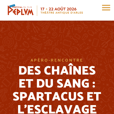
Aller
au
contenu
principal
APÉRO-RENCONTRE
DES CHAÎNES
ET DU SANG :
SPARTACUS ET
L’ESCLAVAGE