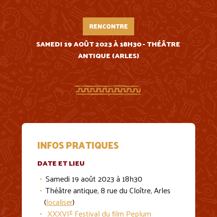
RENCONTRE
SAMEDI 19 AOÛT 2023 À 18H30 - THÉÂTRE
ANTIQUE (ARLES)
INFOS PRATIQUES
DATE ET LIEU
Samedi 19 août 2023 à 18h30
Théâtre antique, 8 rue du Cloître, Arles
(
localiser
)
e
XXXVI
Festival du film Peplum