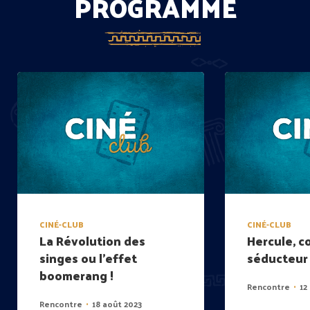
PROGRAMME
CINÉ-CLUB
CINÉ-CLUB
La Révolution des
Hercule, c
singes ou l’effet
séducteur 
boomerang !
Rencontre
12
•
Rencontre
18 août 2023
•