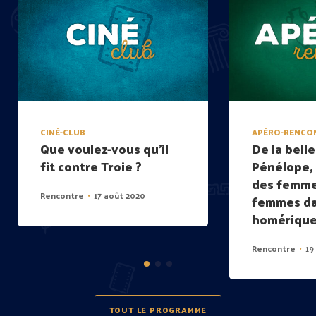
CINÉ-CLUB
APÉRO-RENCO
Que voulez-vous qu’il
De la bell
fit contre Troie ?
Pénélope, 
des femmes
Rencontre
17 août 2020
•
femmes da
homériqu
Rencontre
19
•
TOUT LE PROGRAMME