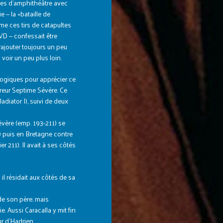
nes d’amphithéâtre avec
— la «bataille de
me ces tirs de catapultes
VD — confessait être
rajouter toujours un peu
 voir un peu plus loin.
logiques pour apprécier ce
pereur Septime Sévère. Ce
adiator I), suivi de deux
évère (emp. 193-211) se
) puis en Bretagne contre
r 211). Il avait à ses côtés
il résidait aux côtés de sa
de son père; mais
e. Aussi Caracalla y mit fin
ur d’Hadrien.