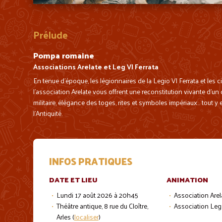
Prélude
Pompa romaine
Associations Arelate et Leg VI Ferrata
En tenue d’époque, les légionnaires de la Legio VI Ferrata et les c
l’association Arelate vous offrent une reconstitution vivante d’un 
militaire, élégance des toges, rites et symboles impériaux… tout y e
l’Antiquité.
INFOS PRATIQUES
DATE ET LIEU
ANIMATION
Lundi 17 août 2026 à 20h45
Association Arel
Théâtre antique, 8 rue du Cloître,
Association Leg 
Arles (
localiser
)