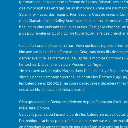
(pendant lequel succombe la femme de Lucius, Arishat), ses scè
des cynocéphales enragés ou un rhinocéros, voire une naumachie 
Salamine» — avec des requins. Rien à redire. C’est du cinéma. Com
dans Gladiator I, que Ridley Scott lui-même — dans le bonus du D
beaucoup plus puissantes que les vraies. C’est ça le cinoche : en 
plus pour épater un public qui, de toute façon, n’ira pas chercher à
Caracalla caracolait sur son char… Voici quelques repères chrono
film axé sur la rivalité de Caracalla et Géta, tous deux fils de l’em
dernier avait tiré les marrons du feu après la mort de Commode (Gl
fantoches, Didius Julianus puis Pescennius Niger…
Né le 11 avril 146 à Leptis Magna dans l’actuelle Libye, Septime S
signala par sa campagne victorieuse contre les Parthes (195-199
les Calédoniens (208-211), au cours de laquelle il décédera (4 févrie
ses deux fils : Caracalla et Géta, le cadet.
Géta gouvernait la Bretagne inférieure depuis Eburacum (York), où 
mère, Julia Domna.
Caracalla pour sa part marcha contre les Calédoniens, aux côtés 
l’expédition s’acheva par le décès de ce dernier suite à une maladi
en négociant le retrait romain du mur d’Aurélien et le repli sur le m