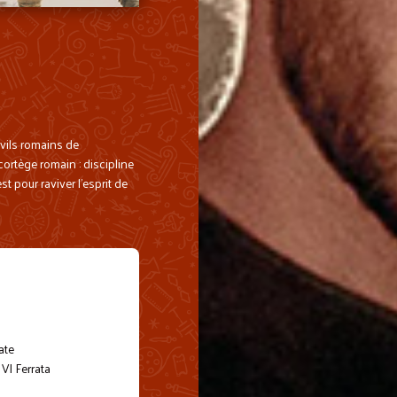
ivils romains de
cortège romain : discipline
st pour raviver l’esprit de
ate
VI Ferrata