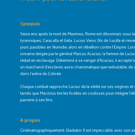
Synopsis
Seize ans après la mort de Maximus, Rome est désormais sous l
tyranniques, Caracalla et Geta. Lucius Verus, fils de Lucilla et n
jours paisibles en Numidie, alors en rébellion contre l’Empire. Lors
romaine dirigée par le général Marcus Acacius, la femme de Lucius
réduit en esclavage. Déterminé à se venger d’Acacius, il accepte 
un marchand d’esclaves aussi charismatique que redoutable, de de
dans l’arène du Colisée.
Chaque combat rapproche Lucius de la vérité sur ses origines et s
tandis que Macrinus tire les ficelles en coulisses pour intégrer l’él
parvenir à ses fins.
A propos
Cinématographiquement, Gladiator II est impeccable, avec son as