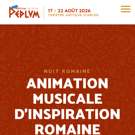
Aller
au
contenu
principal
NUIT ROMAINE
ANIMATION
MUSICALE
D’INSPIRATION
ROMAINE