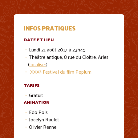
INFOS PRATIQUES
DATE ET LIEU
Lundi 21 août 2017 à 23h45
Théâtre antique, 8 rue du Cloître, Arles
(
localiser
)
e
XXX
Festival du film Peplum
TARIFS
Gratuit
ANIMATION
Edo Pols
Jocelyn Raulet
Olivier Renne