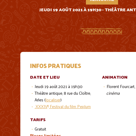
JEUDI 19 AOÛT 2021 À 19H30 - THÉÂTRE ANT
INFOS PRATIQUES
DATE ET LIEU
ANIMATION
Jeudi 19 août 2021 à 19h30
Florent Fourcart,
Théâtre antique, 8 rue du Cloître,
cinéma
Arles (
localiser
)
e
XXXIV
Festival du film Peplum
TARIFS
Gratuit
Places limitées