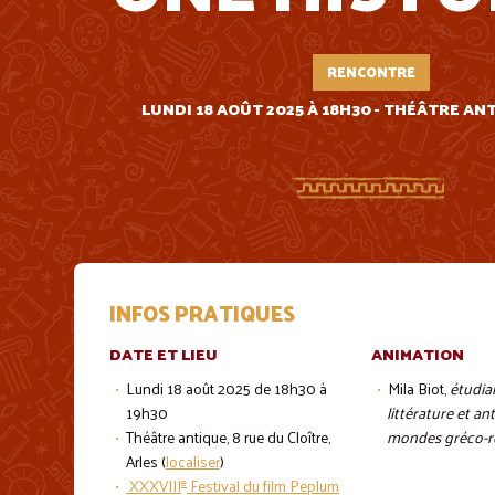
RENCONTRE
LUNDI 18 AOÛT 2025 À 18H30 - THÉÂTRE AN
INFOS PRATIQUES
DATE ET LIEU
ANIMATION
Lundi 18 août 2025 de 18h30 à
Mila Biot,
étudia
19h30
littérature et a
Théâtre antique, 8 rue du Cloître,
mondes gréco-
Arles (
localiser
)
e
XXXVIII
Festival du film Peplum