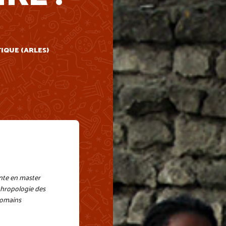
TIQUE (ARLES)
nte en master
nthropologie des
romains