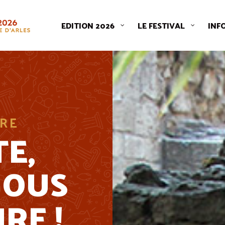
EDITION 2026
LE FESTIVAL
INF
RE
E,
NOUS
RE !