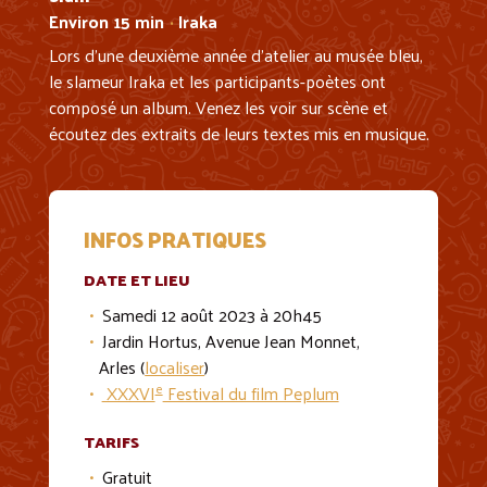
Environ 15 min
Iraka
•
Lors d’une deuxième année d’atelier au musée bleu,
le slameur Iraka et les participants-poètes ont
composé un album. Venez les voir sur scène et
écoutez des extraits de leurs textes mis en musique.
INFOS PRATIQUES
DATE ET LIEU
Samedi 12 août 2023 à 20h45
Jardin Hortus, Avenue Jean Monnet,
Arles (
localiser
)
e
XXXVI
Festival du film Peplum
TARIFS
Gratuit