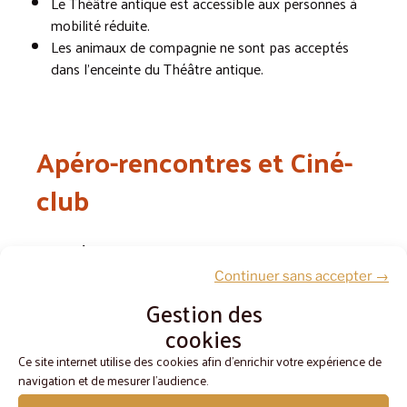
Le Théâtre antique est accessible aux personnes à
mobilité réduite.
Les animaux de compagnie ne sont pas acceptés
dans l’enceinte du Théâtre antique.
Apéro-rencontres et Ciné-
club
Entrée gratuite
Espace buvette, à côté de l’entrée de la soirée
Continuer sans accepter →
Peplum.
Gestion des
cookies
Ce site internet utilise des cookies afin d'enrichir votre expérience de
Renseignements
navigation et de mesurer l'audience.